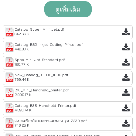
ดูเพิ่มเติม
Catalog_Super_Mini_Jet.pdf
842.66 K
Catalog_B62_Inkjet_Coding_Printer.pdf
442.88 K
Spec_Mini_Jet_Standard.pdf
160.77 K
New_Catalog_JTTHP_1000.pdf
799.44 K
B10_Mini_Handheld_printer.pdf
2,990.17 K
Catalog_B35_Handheld_Printer.pdf
4,898.74 K
สเปคเครื่องอัดกระดาษแนวนอน_รุ่น_Z230.pdf
746.25 K
B80-B85_Inkjet_Coding_Printer_4_Print_head.pdf