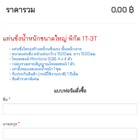
ราคารวม
0.00 ฿
แท่นชั่งน้ำหนักขนาดใหญ่ พิกัด 1T-3T
แท่นชั่งโครงสร้างเหล็กแข็งแรง พื้นเหล็กลาย
ขนาดแท่นชั่ง หน้าแท่นกว้าง 1500มม. ยาว 1500มม.
โหลดเซลล์ Moritora SQB-A x 4 ตัว
กล่องรวมสายสัญญาณโหลดเซลล์ 1 ตัว
เสาตั้งจอแสดงผลน้ำหนัก 1 ชุด
รับประกันสินค้า (กรณีใช้งานปกติ) 1 ปีเต็ม
สินค้าราคาพิเศษ
แบบฟอร์มสั่งซื้อ
ชื่อ
*
นามสกุล
*