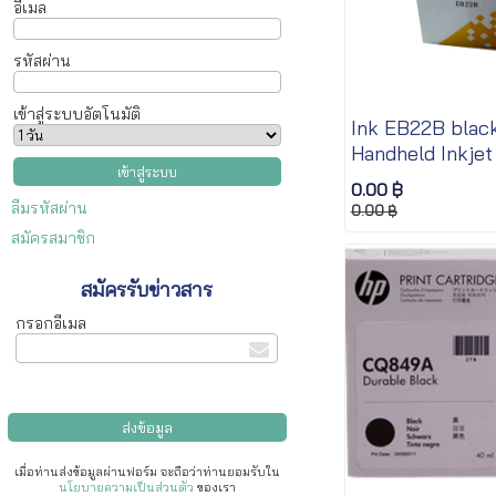
อีเมล
รหัสผ่าน
เข้าสู่ระบบอัตโนมัติ
Ink EB22B black
Handheld Inkjet
B35 or BT6205
0.00 ฿
ลืมรหัสผ่าน
0.00 ฿
สมัครสมาชิก
สมัครรับข่าวสาร
กรอกอีเมล
เมื่อท่านส่งข้อมูลผ่านฟอร์ม จะถือว่าท่านยอมรับใน
นโยบายความเป็นส่วนตัว
ของเรา